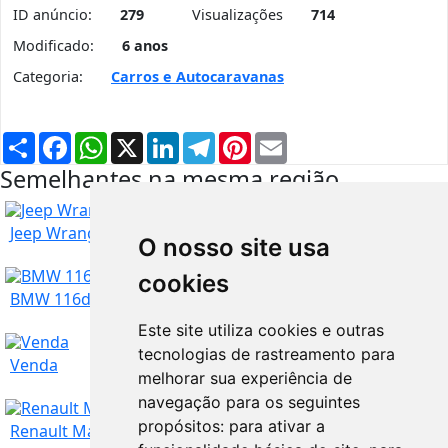
ID anúncio:
279
Visualizações
714
Modificado:
6 anos
Categoria:
Carros e Autocaravanas
Partilhar
Facebook
WhatsApp
X
LinkedIn
Telegram
Pinterest
Email
Semelhantes na mesma região
Jeep Wrangler 2.8 CRD
O nosso site usa
cookies
BMW 116d Corporate Edition Pack M
Este site utiliza cookies e outras
tecnologias de rastreamento para
Santarém
12.500
€
Venda
melhorar sua experiência de
TROCO
navegação para os seguintes
propósitos:
para ativar a
Santarém
18.200
€
Renault Master