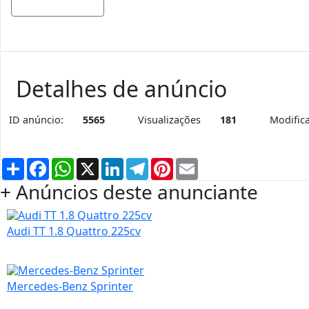
Mostrar mapa
Detalhes de anúncio
ID anúncio:
5565
Visualizações
181
Modific
Partilhar
Facebook
WhatsApp
X
LinkedIn
Telegram
Pinterest
Email
+ Anúncios deste anunciante
Audi TT 1.8 Quattro 225cv
Mercedes-Benz Sprinter