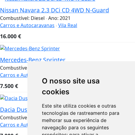
Nissan Navara 2.3 DCi CD 4WD N-Guard
Combustível:
Diesel
Ano:
2021
Carros e Autocaravanas
Vila Real
16.000
€
Mercedes-Benz Sprinter
Combustível:
Diesel
Ano:
2013
Carros e Autocaravanas
Porto
O nosso site usa
7.500
€
cookies
Este site utiliza cookies e outras
Dacia Duster 1.5 DCI
tecnologias de rastreamento para
Combustível:
Gasolina
Ano:
2012
melhorar sua experiência de
Carros e Autocaravanas
Santarém
navegação para os seguintes
propósitos:
para ativar a