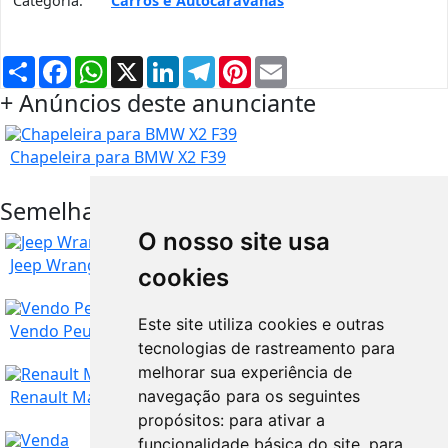
Categoria:
Carros e Autocaravanas
Partilhar
Facebook
WhatsApp
X
LinkedIn
Telegram
Pinterest
Email
+ Anúncios deste anunciante
Chapeleira para BMW X2 F39
Semelhantes na mesma região
O nosso site usa
Jeep Wrangler 2.8 CRD
cookies
280
€
Este site utiliza cookies e outras
Vendo Peugeot Carrinha 307 1.6 hdi
tecnologias de rastreamento para
TROCO
melhorar sua experiência de
Santarém
12.500
€
Renault Master
navegação para os seguintes
propósitos:
para ativar a
funcionalidade básica do site
,
para