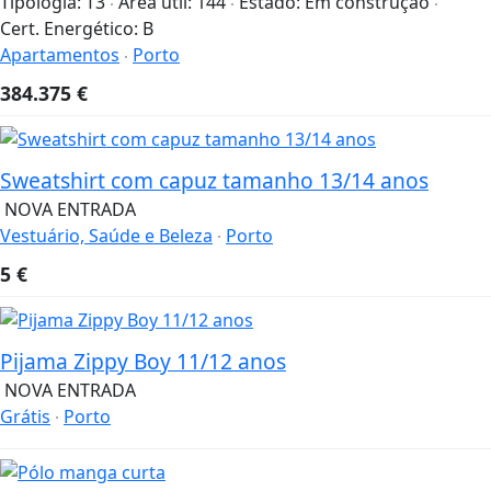
Tipologia:
T3
Área útil:
144
Estado:
Em construção
Cert. Energético:
B
Apartamentos
Porto
384.375
€
Sweatshirt com capuz tamanho 13/14 anos
NOVA ENTRADA
Vestuário, Saúde e Beleza
Porto
5
€
Pijama Zippy Boy 11/12 anos
NOVA ENTRADA
Grátis
Porto