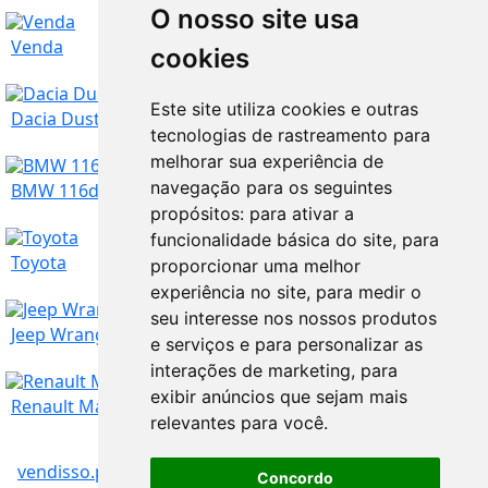
O nosso site usa
Venda
cookies
Este site utiliza cookies e outras
Dacia Duster 1.5 DCI
tecnologias de rastreamento para
melhorar sua experiência de
Santarém
navegação para os seguintes
5.000
€
BMW 116d Corporate Edition Pack M
propósitos:
para ativar a
funcionalidade básica do site
,
para
Santarém
7.000
€
Toyota
proporcionar uma melhor
experiência no site
,
para medir o
seu interesse nos nossos produtos
Santarém
18.200
€
Jeep Wrangler 2.8 CRD
e serviços e para personalizar as
interações de marketing
,
para
TROCO
6.000
€
exibir anúncios que sejam mais
Santarém
5.500
€
Renault Master
relevantes para você
.
vendisso.pt
Resultados
Veículos
Santarém
12.500
€
Concordo