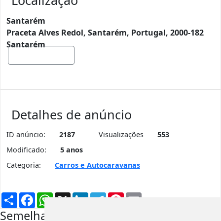
Localização
Santarém
Praceta Alves Redol, Santarém, Portugal, 2000-182
Santarém
Mostrar mapa
Detalhes de anúncio
ID anúncio:
2187
Visualizações
553
Modificado:
5 anos
Categoria:
Carros e Autocaravanas
Partilhar
Facebook
WhatsApp
X
LinkedIn
Telegram
Pinterest
Email
Semelhantes na mesma região