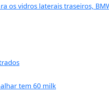
a os vidros laterais traseiros, B
trados
balhar tem 60 milk