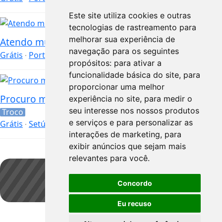
Este site utiliza cookies e outras
tecnologias de rastreamento para
melhorar sua experiência de
Atendo mulheres
navegação para os seguintes
Grátis
Porto
propósitos:
para ativar a
funcionalidade básica do site
,
para
proporcionar uma melhor
Procuro mulher para convivio
experiência no site
,
para medir o
seu interesse nos nossos produtos
Troco
e serviços e para personalizar as
Grátis
Setúbal
interações de marketing
,
para
exibir anúncios que sejam mais
relevantes para você
.
Concordo
Guardar pesquisa
Eu recuso