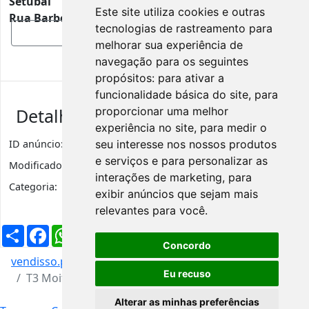
Setúbal
Este site utiliza cookies e outras
Rua Barbosa do Bocage, Moita, Portugal, 2860-382
tecnologias de rastreamento para
Mostrar mapa
melhorar sua experiência de
navegação para os seguintes
propósitos:
para ativar a
funcionalidade básica do site
,
para
proporcionar uma melhor
Detalhes de anúncio
experiência no site
,
para medir o
seu interesse nos nossos produtos
ID anúncio:
2201
Visualizações
514
e serviços e para personalizar as
Modificado:
5 anos
interações de marketing
,
para
Categoria:
Apartamentos
exibir anúncios que sejam mais
relevantes para você
.
Partilhar
Facebook
WhatsApp
X
LinkedIn
Telegram
Pinterest
Email
Concordo
vendisso.pt
Resultados
Imóveis
Apartamentos
Eu recuso
T3 Moita
Alterar as minhas preferências