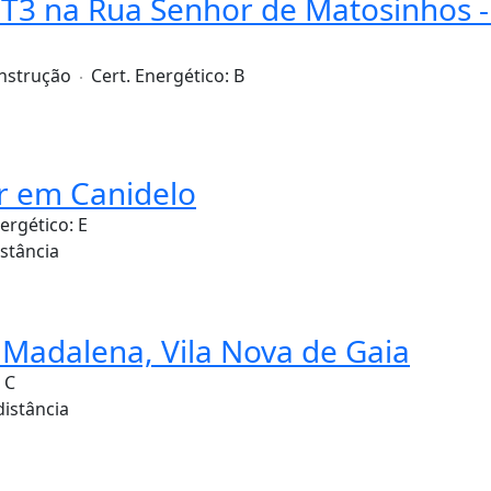
T3 na Rua Senhor de Matosinhos -
nstrução
Cert. Energético:
B
r em Canidelo
nergético:
E
istância
a Madalena, Vila Nova de Gaia
:
C
distância