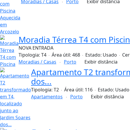
Moradias / Casas
Porto
Exibir distância
Moradia Térrea T4 com Pisci
NOVA ENTRADA
Tipologia:
T4
Área útil:
468
Estado:
Usado
Cer
Moradias / Casas
Porto
Exibir distância
Apartamento T2 transform
dos...
Tipologia:
T2
Área útil:
116
Estado:
Usado
Apartamentos
Porto
Exibir distância