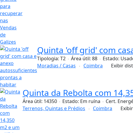
Quinta 'off grid' com cas
Tipologia:
T2
Área útil:
88
Estado:
Usad
Moradias / Casas
Coimbra
Exibir dis
Quinta da Rebolta com 14,35
Área útil:
14350
Estado:
Em ruína
Cert. Energé
Terrenos, Quintas e Prédios
Coimbra
Exibi