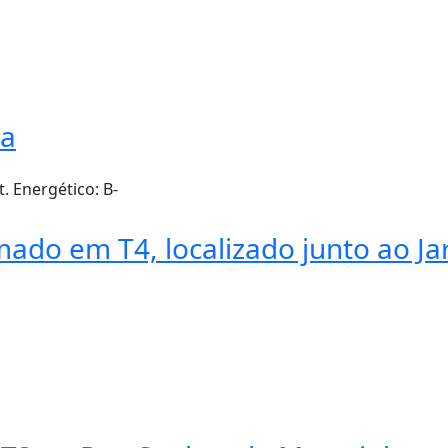
na
t. Energético:
B-
ado em T4, localizado junto ao Ja