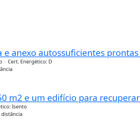
a e anexo autossuficientes prontas
o
Cert. Energético:
D
tância
0 m2 e um edifício para recuperar
tico:
Isento
r distância