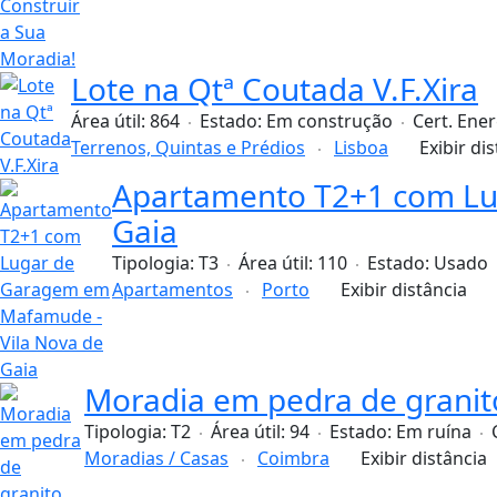
Lote na Qtª Coutada V.F.Xira
Área útil:
864
Estado:
Em construção
Cert. Ene
Terrenos, Quintas e Prédios
Lisboa
Exibir di
Apartamento T2+1 com Lu
Gaia
Tipologia:
T3
Área útil:
110
Estado:
Usado
Apartamentos
Porto
Exibir distância
Moradia em pedra de granito
Tipologia:
T2
Área útil:
94
Estado:
Em ruína
Moradias / Casas
Coimbra
Exibir distância