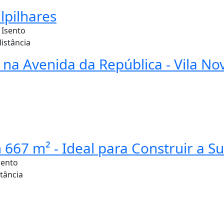
pilhares
:
Isento
distância
na Avenida da República - Vila No
667 m² - Ideal para Construir a S
sento
stância