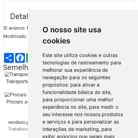
Detalhes de anúncio
O nosso site usa
ID anúncio:
5683
Visualizações
151
Modificado:
5 meses
Categoria:
Serviços
cookies
Este site utiliza cookies e outras
Partilhar
Facebook
WhatsApp
X
LinkedIn
Telegram
Pinterest
Email
tecnologias de rastreamento para
Semelhantes na mesma região
melhorar sua experiência de
TROCO
navegação para os seguintes
Transportes Mudanças Transport Changes Takes It...
propósitos:
para ativar a
funcionalidade básica do site
,
TROCO
para proporcionar uma melhor
Procuro senhora ou menina
experiência no site
,
para medir o
seu interesse nos nossos produtos
Santarém
e serviços e para personalizar as
60
€
vendisso.pt
Resultados
Serviços
interações de marketing
,
para
Trabalhos de Estatística ou no Excel
exibir anúncios que sejam mais