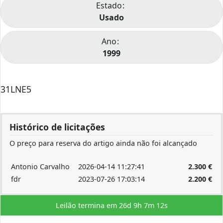
Estado
Usado
Ano
1999
31LNE5
Histórico de licitações
O preço para reserva do artigo ainda não foi alcançado
Antonio Carvalho
2026-04-14 11:27:41
2.300
€
fdr
2023-07-26 17:03:14
2.200
€
Leilão termina em
26d 9h 7m 12s