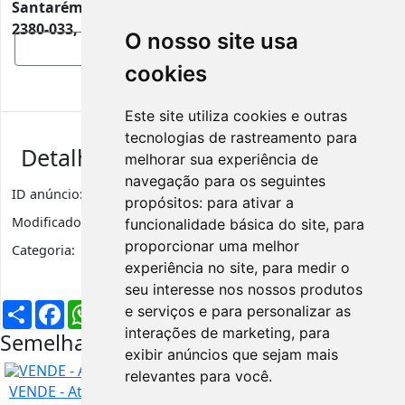
Santarém
2380-033, 2380-033
O nosso site usa
Mostrar mapa
cookies
Este site utiliza cookies e outras
tecnologias de rastreamento para
Detalhes de anúncio
melhorar sua experiência de
navegação para os seguintes
ID anúncio:
4012
Visualizações
512
propósitos:
para ativar a
Modificado:
3 anos
funcionalidade básica do site
,
para
proporcionar uma melhor
Categoria:
Outros Veículos
experiência no site
,
para medir o
seu interesse nos nossos produtos
Partilhar
Facebook
WhatsApp
X
LinkedIn
Telegram
Pinterest
Email
e serviços e para personalizar as
interações de marketing
,
para
Semelhantes na mesma região
exibir anúncios que sejam mais
URGENTE
relevantes para você
.
VENDE - Atrelado Tenda