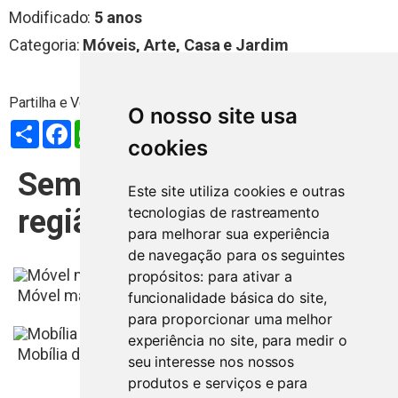
Modificado:
5 anos
Categoria:
Móveis, Arte, Casa e Jardim
O nosso site usa
Partilhar
Facebook
WhatsApp
X
LinkedIn
Telegram
Pinterest
Email
cookies
Semelhantes na mesma
Este site utiliza cookies e outras
região
tecnologias de rastreamento
para melhorar sua experiência
de navegação para os seguintes
propósitos:
para ativar a
Móvel madeira maciça em Pinho
funcionalidade básica do site
,
para proporcionar uma melhor
experiência no site
,
para medir o
Mobília de sala de jantar
seu interesse nos nossos
produtos e serviços e para