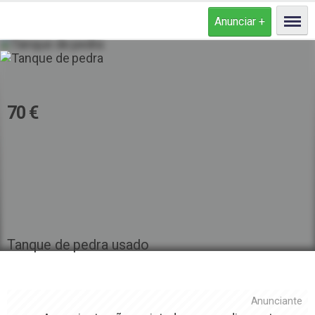
Tanque de pedra
70
€
Tipo de anunciante
Particular
Estado
Usado
Tanque de pedra usado
Anunciante