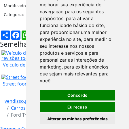
melhorar sua experiência de
Modificado:
6 anos
navegação para os seguintes
Categoria:
Carros e Autocaravanas
propósitos:
para ativar a
funcionalidade básica do site
,
para proporcionar uma melhor
Partilhar
Facebook
WhatsApp
X
LinkedIn
Telegram
Pinterest
Email
experiência no site
,
para medir o
Semelhantes na mesma região
seu interesse nos nossos
produtos e serviços e para
personalizar as interações de
Veículo de garagem, muito bom estado e com toda...
marketing
,
para exibir anúncios
que sejam mais relevantes para
você
.
Street food roulote food truck
Concordo
Guarda
1.200
€
vendisso.pt
Resultados
Veículos
Eu recuso
Carros e Autocaravanas
Ford Transit. Sempre estimada
Alterar as minhas preferências
Guarda
9.500
€
Termos e Condições
Livro de Reclamações Online