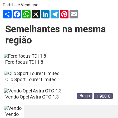
Partilhar
Facebook
WhatsApp
X
LinkedIn
Telegram
Pinterest
Email
Semelhantes na mesma
região
Ford focus TDI 1.8
Clio Sport Tourer Limited
Braga
1.900
€
Vendo Opel Astra GTC 1.3
Braga
14.700
€
Vendo