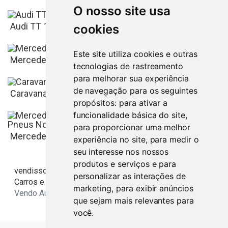
O nosso site usa
Braga
4.500
€
Audi TT 1.8 Quattro 225cv
cookies
Este site utiliza cookies e outras
Braga
Mercedes sport edition 150 cavalos w2003
tecnologias de rastreamento
para melhorar sua experiência
de navegação para os seguintes
Braga
3.000
€
Caravana Dethleffs 590
propósitos:
para ativar a
funcionalidade básica do site
,
Braga
para proporcionar uma melhor
Mercedes Clk 220 Avantgard Cdi Nacional com 4 P...
experiência no site
,
para medir o
seu interesse nos nossos
Braga
7.600
€
produtos e serviços e para
vendisso.pt
Resultados
Veículos
personalizar as interações de
0
€
Carros e Autocaravanas
marketing
,
para exibir anúncios
Braga
Vendo Audi pela melhor oferta
10.850
€
que sejam mais relevantes para
você
.