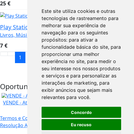
25
€
Este site utiliza cookies e outras
tecnologias de rastreamento para
melhorar sua experiência de
Play Station 2 - Guitar Hero Legends of Rock
navegação para os seguintes
Livros, Música, Filmes e Lazer
Santarém
propósitos:
para ativar a
7
€
funcionalidade básica do site
,
para
proporcionar uma melhor
1
2
experiência no site
,
para medir o
seu interesse nos nossos produtos
e serviços e para personalizar as
interações de marketing
,
para
Oportunidades
exibir anúncios que sejam mais
URGENTE
relevantes para você
.
VENDE - Atrelado Tenda
Concordo
Termos e Condições
Livro de Reclamações Online
Resolução Alternativa de Litígios
Eu recuso
Contacto