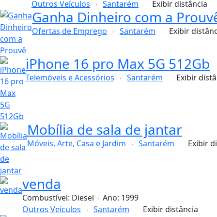
Outros Veículos
Santarém
Exibir distância
Ganha Dinheiro com a Prouv
Ofertas de Emprego
Santarém
Exibir distân
iPhone 16 pro Max 5G 512Gb
Telemóveis e Acessórios
Santarém
Exibir dist
Mobília de sala de jantar
Móveis, Arte, Casa e Jardim
Santarém
Exibir d
venda
Combustível:
Diesel
Ano:
1999
Outros Veículos
Santarém
Exibir distância