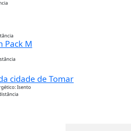
ncia
stância
n Pack M
istância
 da cidade de Tomar
rgético:
Isento
distância