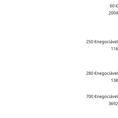
60
€
2004
250
€
negociável
116
280
€
negociável
138
700
€
negociável
3692