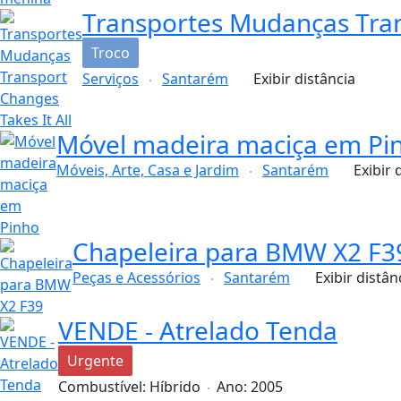
Transportes Mudanças Tran
Troco
Serviços
Santarém
Exibir distância
Móvel madeira maciça em Pi
Móveis, Arte, Casa e Jardim
Santarém
Exibir 
Chapeleira para BMW X2 F3
Peças e Acessórios
Santarém
Exibir distân
VENDE - Atrelado Tenda
Urgente
Combustível:
Híbrido
Ano:
2005