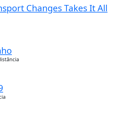
sport Changes Takes It All
nho
distância
9
cia