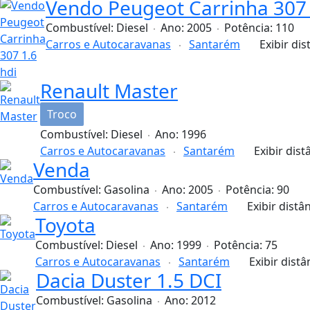
Vendo Peugeot Carrinha 307 
Combustível:
Diesel
Ano:
2005
Potência:
110
Carros e Autocaravanas
Santarém
Exibir dis
Renault Master
Troco
Combustível:
Diesel
Ano:
1996
Carros e Autocaravanas
Santarém
Exibir dist
Venda
Combustível:
Gasolina
Ano:
2005
Potência:
90
Carros e Autocaravanas
Santarém
Exibir distâ
Toyota
Combustível:
Diesel
Ano:
1999
Potência:
75
Carros e Autocaravanas
Santarém
Exibir distâ
Dacia Duster 1.5 DCI
Combustível:
Gasolina
Ano:
2012